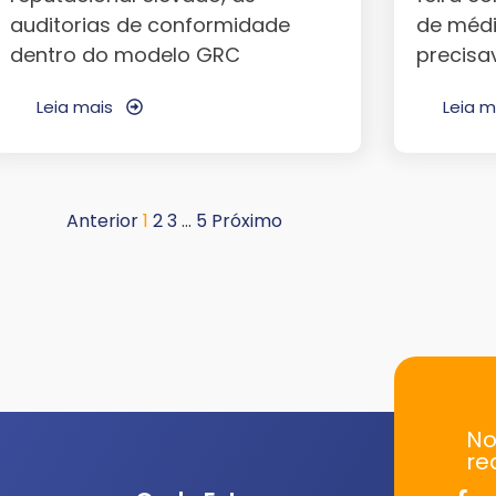
auditorias de conformidade
de médio
dentro do modelo GRC
precisa
Leia mais
Leia m
Anterior
1
2
3
…
5
Próximo
No
re